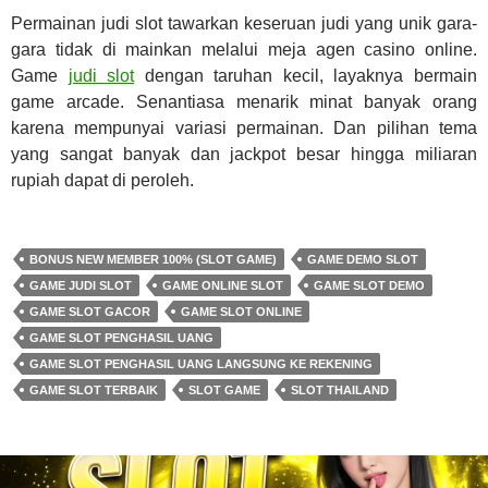
Permainan judi slot tawarkan keseruan judi yang unik gara-
gara tidak di mainkan melalui meja agen casino online.
Game
judi slot
dengan taruhan kecil, layaknya bermain
game arcade. Senantiasa menarik minat banyak orang
karena mempunyai variasi permainan. Dan pilihan tema
yang sangat banyak dan jackpot besar hingga miliaran
rupiah dapat di peroleh.
BONUS NEW MEMBER 100% (SLOT GAME)
GAME DEMO SLOT
GAME JUDI SLOT
GAME ONLINE SLOT
GAME SLOT DEMO
GAME SLOT GACOR
GAME SLOT ONLINE
GAME SLOT PENGHASIL UANG
GAME SLOT PENGHASIL UANG LANGSUNG KE REKENING
GAME SLOT TERBAIK
SLOT GAME
SLOT THAILAND