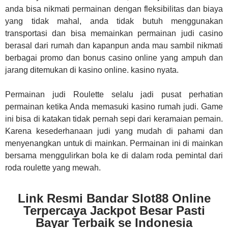
anda bisa nikmati permainan dengan fleksibilitas dan biaya
yang tidak mahal, anda tidak butuh menggunakan
transportasi dan bisa memainkan permainan judi casino
berasal dari rumah dan kapanpun anda mau sambil nikmati
berbagai promo dan bonus casino online yang ampuh dan
jarang ditemukan di kasino online. kasino nyata.
Permainan judi Roulette selalu jadi pusat perhatian
permainan ketika Anda memasuki kasino rumah judi. Game
ini bisa di katakan tidak pernah sepi dari keramaian pemain.
Karena kesederhanaan judi yang mudah di pahami dan
menyenangkan untuk di mainkan. Permainan ini di mainkan
bersama menggulirkan bola ke di dalam roda pemintal dari
roda roulette yang mewah.
Link Resmi Bandar Slot88 Online
Terpercaya Jackpot Besar Pasti
Bayar Terbaik se Indonesia