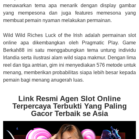
menawarkan tema apa menarik dengan display gambar
yang mempesona dan juga features memesona yang
membuat pemain nyaman melakukan permainan.
Wild Wild Riches Luck of the Irish adalah permainan slot
online apa dikembangkan oleh Pragmatic Play. Game
Berkah88 ini satu menggabungkan tema untung individu
Irlandia serta ilustrasi alam wild siapa makmur. Dengan lima
reel dan tiga antrian, gim ini menyediakan 576 metode untuk
menang, memberikan probabilitas siapa lebih besar kepada
pemain bagi menang anugerah luas.
Link Resmi Agen Slot Online
Terpercaya Terbukti Yang Paling
Gacor Terbaik se Asia