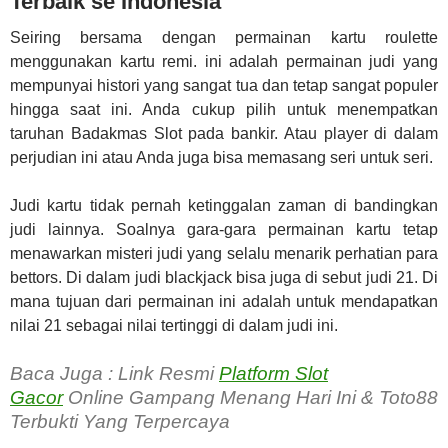
Terbaik se Indonesia
Seiring bersama dengan permainan kartu roulette
menggunakan kartu remi. ini adalah permainan judi yang
mempunyai histori yang sangat tua dan tetap sangat populer
hingga saat ini. Anda cukup pilih untuk menempatkan
taruhan Badakmas Slot pada bankir. Atau player di dalam
perjudian ini atau Anda juga bisa memasang seri untuk seri.
Judi kartu tidak pernah ketinggalan zaman di bandingkan
judi lainnya. Soalnya gara-gara permainan kartu tetap
menawarkan misteri judi yang selalu menarik perhatian para
bettors. Di dalam judi blackjack bisa juga di sebut judi 21. Di
mana tujuan dari permainan ini adalah untuk mendapatkan
nilai 21 sebagai nilai tertinggi di dalam judi ini.
Baca Juga : Link Resmi
Platform Slot
Gacor
Online Gampang Menang Hari Ini & Toto88
Terbukti Yang Terpercaya