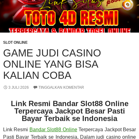
SLOT ONLINE
GAME JUDI CASINO
ONLINE YANG BISA
KALIAN COBA
3 JULI 2026
TINGGALKAN KOMENTAR
Link Resmi Bandar Slot88 Online
Terpercaya Jackpot Besar Pasti
Bayar Terbaik se Indonesia
Link Resmi
Bandar Slot88 Online
Terpercaya Jackpot Besar
Pasti Bayar Terbaik se Indonesia, Dalam judi casino online