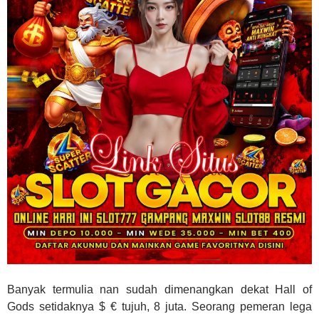
Banyak termulia nan sudah dimenangkan dekat Hall of
Gods setidaknya $ € tujuh, 8 juta. Seorang pemeran lega