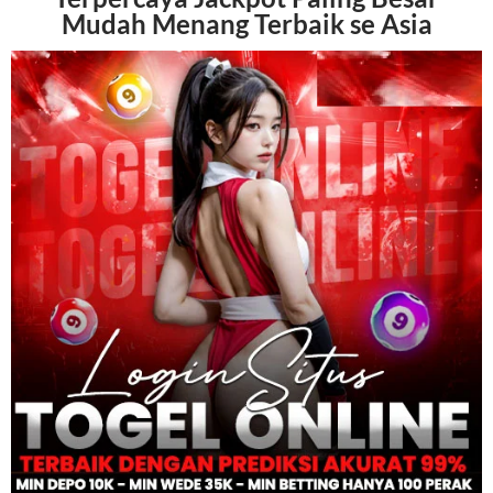
Mudah Menang Terbaik se Asia