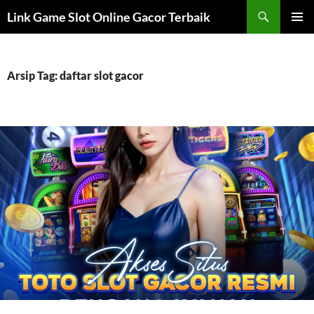
Langsung
Cari
Link Game Slot Online Gacor Terbaik
ke
MENU
isi
UTAMA
Arsip Tag: daftar slot gacor