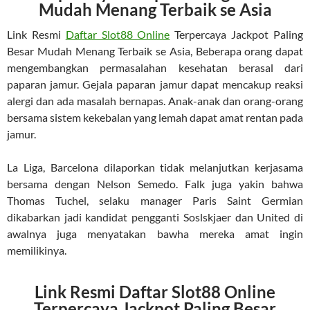
Mudah Menang Terbaik se Asia
Link Resmi
Daftar Slot88 Online
Terpercaya Jackpot Paling
Besar Mudah Menang Terbaik se Asia, Beberapa orang dapat
mengembangkan permasalahan kesehatan berasal dari
paparan jamur. Gejala paparan jamur dapat mencakup reaksi
alergi dan ada masalah bernapas. Anak-anak dan orang-orang
bersama sistem kekebalan yang lemah dapat amat rentan pada
jamur.
La Liga, Barcelona dilaporkan tidak melanjutkan kerjasama
bersama dengan Nelson Semedo. Falk juga yakin bahwa
Thomas Tuchel, selaku manager Paris Saint Germian
dikabarkan jadi kandidat pengganti Soslskjaer dan United di
awalnya juga menyatakan bawha mereka amat ingin
memilikinya.
Link Resmi Daftar Slot88 Online
Terpercaya Jackpot Paling Besar