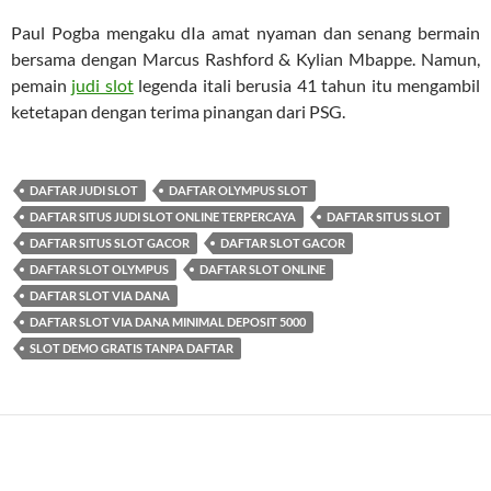
Paul Pogba mengaku dIa amat nyaman dan senang bermain
bersama dengan Marcus Rashford & Kylian Mbappe. Namun,
pemain
judi slot
legenda itali berusia 41 tahun itu mengambil
ketetapan dengan terima pinangan dari PSG.
DAFTAR JUDI SLOT
DAFTAR OLYMPUS SLOT
DAFTAR SITUS JUDI SLOT ONLINE TERPERCAYA
DAFTAR SITUS SLOT
DAFTAR SITUS SLOT GACOR
DAFTAR SLOT GACOR
DAFTAR SLOT OLYMPUS
DAFTAR SLOT ONLINE
DAFTAR SLOT VIA DANA
DAFTAR SLOT VIA DANA MINIMAL DEPOSIT 5000
SLOT DEMO GRATIS TANPA DAFTAR