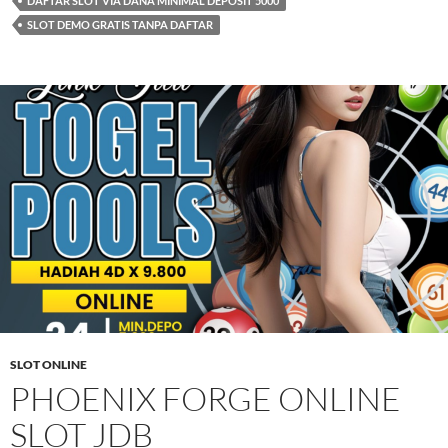
DAFTAR SLOT VIA DANA MINIMAL DEPOSIT 5000
SLOT DEMO GRATIS TANPA DAFTAR
SLOT ONLINE
PHOENIX FORGE ONLINE
SLOT JDB