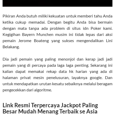
Pikiran Anda butuh miliki kekuatan untuk memberi tahu Anda
ketika cukup memadai. Dengan begitu Anda bisa bermain
dengan mata tanpa ada problem di situs idn Poker kami.
Kegigihan Bayern Munchen musim ini tidak lepas dari aksi
pemain Jerome Boateng yang sukses mengendalikan Lini
Belakang.
Dia jadi pemain yang paling menonjol dan kerap jadi jadi
pemain yang di percaya pada laga laga penting. Sekarang ini
kalian dapat memakai rekap data hk harian yang ada di
halaman privat mesin penelusuran, layaknya google. Dan
untuk mendapatkan urutan kesatu sebaiknya melalui beragam
pengecekkan dari algoritme.
Link Resmi Terpercaya Jackpot Paling
Besar Mudah Menang Terbaik se Asia