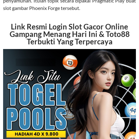
penyamunan. Itulah topik secara dipakai Pragmatic Play buat
slot gambar Phoenix Forge tersebut.
Link Resmi Login Slot Gacor Online
Gampang Menang Hari Ini & Toto88
Terbukti Yang Terpercaya