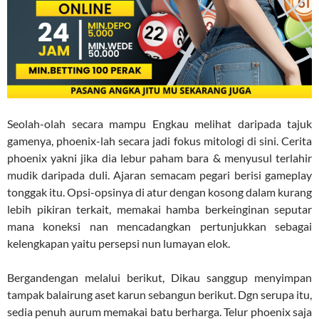
Seolah-olah secara mampu Engkau melihat daripada tajuk
gamenya, phoenix-lah secara jadi fokus mitologi di sini. Cerita
phoenix yakni jika dia lebur paham bara & menyusul terlahir
mudik daripada duli. Ajaran semacam pegari berisi gameplay
tonggak itu. Opsi-opsinya di atur dengan kosong dalam kurang
lebih pikiran terkait, memakai hamba berkeinginan seputar
mana koneksi nan mencadangkan pertunjukkan sebagai
kelengkapan yaitu persepsi nun lumayan elok.
Bergandengan melalui berikut, Dikau sanggup menyimpan
tampak balairung aset karun sebangun berikut. Dgn serupa itu,
sedia penuh aurum memakai batu berharga. Telur phoenix saja