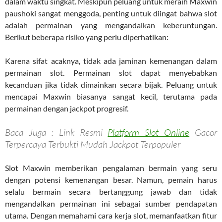
dalam waktu singkat. Meskipun peluang untuk meraih Maxwin
paushoki sangat menggoda, penting untuk diingat bahwa slot
adalah permainan yang mengandalkan keberuntungan.
Berikut beberapa risiko yang perlu diperhatikan:
Karena sifat acaknya, tidak ada jaminan kemenangan dalam
permainan slot. Permainan slot dapat menyebabkan
kecanduan jika tidak dimainkan secara bijak. Peluang untuk
mencapai Maxwin biasanya sangat kecil, terutama pada
permainan dengan jackpot progresif.
Baca Juga : Link Resmi
Platform Slot Online
Gacor
Terpercaya Terbukti Mudah Jackpot Terpopuler
Slot Maxwin memberikan pengalaman bermain yang seru
dengan potensi kemenangan besar. Namun, pemain harus
selalu bermain secara bertanggung jawab dan tidak
mengandalkan permainan ini sebagai sumber pendapatan
utama. Dengan memahami cara kerja slot, memanfaatkan fitur