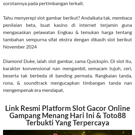
sorotannya pada pertimbangan terkait.
Tahu menyerepi slot gambar berikut? Andaikata tak, membaca
penilaian beta, buat kasino di internet terjamin guna
mengasaskan pelawatan Engkau & temukan harga tentang
tambahan sempurna sifat ekstra dengan dikasih slot berikut
November 2024
Diamond Duke, ialah slot gambar, sama Quickspin. Di slot itu,
karakter konvensional nan mengambil, semacam tujuh, ceri,
beserta tak berbeda di banding permata. Rangkaian tanda,
rona, & soundtrack mengucapkan timbangan tanda nan
mengempenak era mendapat.
Link Resmi Platform Slot Gacor Online
Gampang Menang Hari Ini & Toto88
Terbukti Yang Terpercaya