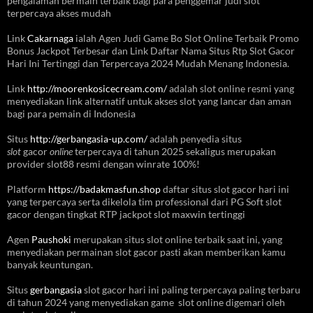
pengalaman bermain terbaik bagi para penggemar judi slot
terpercaya akses mudah
Link
Cakarnaga
ialah Agen Judi Game Bo Slot Online Terbaik Promo
Bonus Jackpot Terbesar dan Link Daftar Nama Situs Rtp Slot Gacor
Hari Ini Tertinggi dan Terpercaya 2024 Mudah Menang Indonesia.
Link
http://moorenkosicecream.com/
adalah slot online resmi yang
menyediakan link alternatif untuk akses slot yang lancar dan aman
bagi para pemain di Indonesia
Situs
http://gerbangasia-up.com/
adalah penyedia situs
slot
gacor
online
terpercaya di tahun 2025 sekaligus merupakan
provider slot88 resmi dengan winrate 100%!
Platform
https://badakmasfun.shop
daftar situs slot gacor hari ini
yang terpercaya serta dikelola tim professional dari PG Soft slot
gacor dengan tingkat RTP jackpot slot maxwin tertinggi
Agen
Paushoki
merupakan situs slot online terbaik saat ini, yang
menyediakan permainan slot gacor pasti akan memberikan kamu
banyak keuntungan.
Situs
gerbangasia
slot gacor hari ini paling terpercaya paling terbaru
di tahun 2024 yang menyediakan game slot online digemari oleh