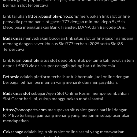
bermain slot terpercaya
Link taruhan
https://paushoki-prio.com/
merupakan link slot online
penyedia permainan slot gacor 777 dengan minimal depo 5k/5rb.
Depo bisa menggunakan Bank Transfer, DANA dan Barcode Qris.
Badakmas
menyediakan bocoran link situs slot online gacor gampang
menang dengan sever khusus Slot777 terbaru 2025 serta Slot88
Terpercaya
Link login
paushoki
situs slot depo 5k untuk pertama kali lewat sistem
deposit 5000 via qris super canggih paling baru diindonesia
Betnesia
adalah platform terbaik untuk bermain judi online dengan
berbagai pilihan permainan yang menarik dan mengasyikkan.
Badakmas slot
sebagai Agen Slot Online Resmi mempersembahkan
Slot Gacor hari ini, cukup menggunakan modal santai
https://roncoparts.com
merupakan situs slot gacor hari ini dengan
RTP live tertinggi gampang menang yang menjamin setiap user akan
mendapatkan
Cakarnaga
adalah login situs slot online resmi yang menawarkan