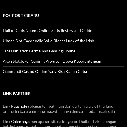
POS-POS TERBARU
Hall of Gods Netent Online Slots Review and Guide
Ulasan Slot Gacor Wild Wild Riches Luck of the Irish
Tips Dan Trick Permainan Gaming Online
Agen Slot Joker Gaming Progresif Dewa Keberuntungan
Game Judi Casino Online Yang Bisa Kalian Coba
LINK PARTNER
Link
Paushoki
sebagai tempat main dan daftar raja slot thailand
online terbaru gampang maxwin hanya dengan modal receh saja
Link
Cakarnaga
merupakan situs slot gacor Thailand viral dengan
koleksi game populer, akses cepat, sistem stabil, serta pengalaman