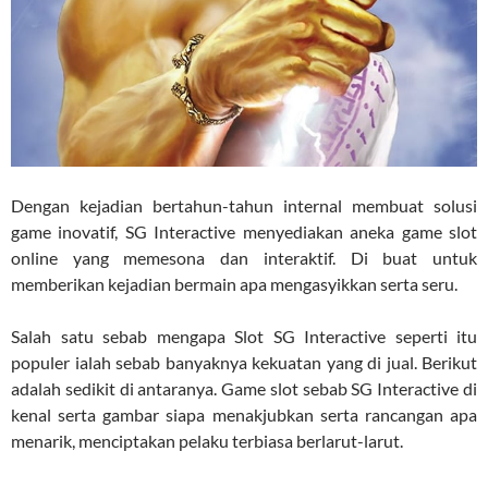
Dengan kejadian bertahun-tahun internal membuat solusi
game inovatif, SG Interactive menyediakan aneka game slot
online yang memesona dan interaktif. Di buat untuk
memberikan kejadian bermain apa mengasyikkan serta seru.
Salah satu sebab mengapa Slot SG Interactive seperti itu
populer ialah sebab banyaknya kekuatan yang di jual. Berikut
adalah sedikit di antaranya. Game slot sebab SG Interactive di
kenal serta gambar siapa menakjubkan serta rancangan apa
menarik, menciptakan pelaku terbiasa berlarut-larut.