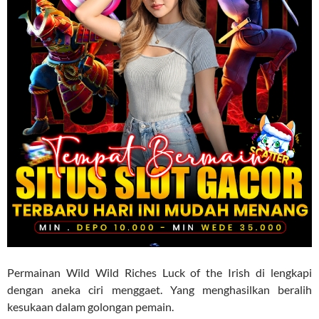
Permainan Wild Wild Riches Luck of the Irish di lengkapi
dengan aneka ciri menggaet. Yang menghasilkan beralih
kesukaan dalam golongan pemain.