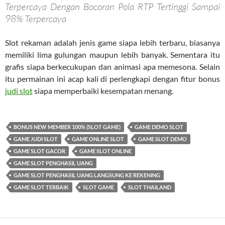
Terpercaya Dengan Bocoran Pola RTP Tertinggi Sampai
98% Terpercaya
Slot rekaman adalah jenis game siapa lebih terbaru, biasanya
memiliki lima gulungan maupun lebih banyak. Sementara itu
grafis siapa berkecukupan dan animasi apa memesona. Selain
itu permainan ini acap kali di perlengkapi dengan fitur bonus
judi slot
siapa memperbaiki kesempatan menang.
BONUS NEW MEMBER 100% (SLOT GAME)
GAME DEMO SLOT
GAME JUDI SLOT
GAME ONLINE SLOT
GAME SLOT DEMO
GAME SLOT GACOR
GAME SLOT ONLINE
GAME SLOT PENGHASIL UANG
GAME SLOT PENGHASIL UANG LANGSUNG KE REKENING
GAME SLOT TERBAIK
SLOT GAME
SLOT THAILAND