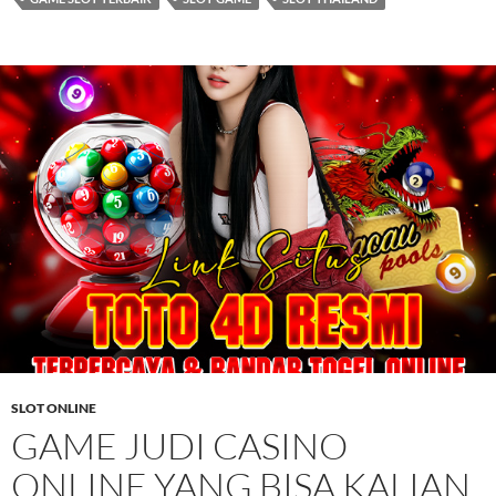
SLOT ONLINE
GAME JUDI CASINO
ONLINE YANG BISA KALIAN