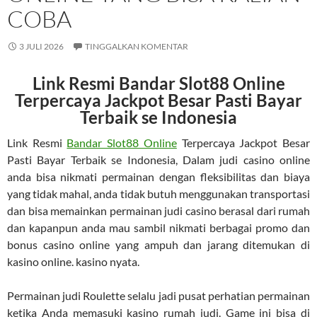
COBA
3 JULI 2026
TINGGALKAN KOMENTAR
Link Resmi Bandar Slot88 Online
Terpercaya Jackpot Besar Pasti Bayar
Terbaik se Indonesia
Link Resmi
Bandar Slot88 Online
Terpercaya Jackpot Besar
Pasti Bayar Terbaik se Indonesia, Dalam judi casino online
anda bisa nikmati permainan dengan fleksibilitas dan biaya
yang tidak mahal, anda tidak butuh menggunakan transportasi
dan bisa memainkan permainan judi casino berasal dari rumah
dan kapanpun anda mau sambil nikmati berbagai promo dan
bonus casino online yang ampuh dan jarang ditemukan di
kasino online. kasino nyata.
Permainan judi Roulette selalu jadi pusat perhatian permainan
ketika Anda memasuki kasino rumah judi. Game ini bisa di