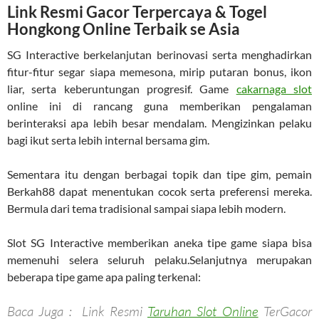
Link Resmi Gacor Terpercaya & Togel
Hongkong Online Terbaik se Asia
SG Interactive berkelanjutan berinovasi serta menghadirkan
fitur-fitur segar siapa memesona, mirip putaran bonus, ikon
liar, serta keberuntungan progresif. Game
cakarnaga slot
online ini di rancang guna memberikan pengalaman
berinteraksi apa lebih besar mendalam. Mengizinkan pelaku
bagi ikut serta lebih internal bersama gim.
Sementara itu dengan berbagai topik dan tipe gim, pemain
Berkah88 dapat menentukan cocok serta preferensi mereka.
Bermula dari tema tradisional sampai siapa lebih modern.
Slot SG Interactive memberikan aneka tipe game siapa bisa
memenuhi selera seluruh pelaku.Selanjutnya merupakan
beberapa tipe game apa paling terkenal:
Baca Juga : Link Resmi
Taruhan Slot Online
TerGacor