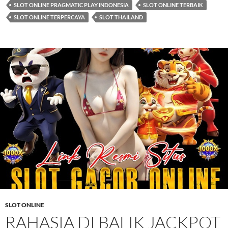
SLOT ONLINE PRAGMATIC PLAY INDONESIA
SLOT ONLINE TERBAIK
SLOT ONLINE TERPERCAYA
SLOT THAILAND
SLOT ONLINE
RAHASIA DI BALIK JACKPOT