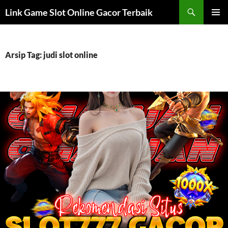
Langsung
Cari
Link Game Slot Online Gacor Terbaik
ke
MENU
isi
UTAMA
Arsip Tag: judi slot online