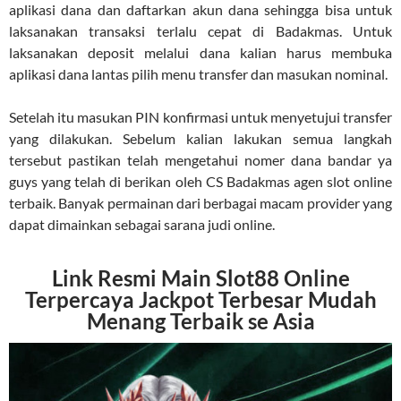
aplikasi dana dan daftarkan akun dana sehingga bisa untuk
laksanakan transaksi terlalu cepat di Badakmas. Untuk
laksanakan deposit melalui dana kalian harus membuka
aplikasi dana lantas pilih menu transfer dan masukan nominal.
Setelah itu masukan PIN konfirmasi untuk menyetujui transfer
yang dilakukan. Sebelum kalian lakukan semua langkah
tersebut pastikan telah mengetahui nomer dana bandar ya
guys yang telah di berikan oleh CS Badakmas agen slot online
terbaik. Banyak permainan dari berbagai macam provider yang
dapat dimainkan sebagai sarana judi online.
Link Resmi Main Slot88 Online
Terpercaya Jackpot Terbesar Mudah
Menang Terbaik se Asia