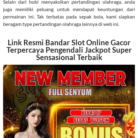
Selain dari hobi menyaksikan pertandingan olahraga, anda
juga memiliki peluang untuk mendapat keuntungan dari
permainan ini. Tak terbatas pada sepak bola, kami siapkan
beragam type pertandingan olahraga lainnya di web ini.
Link Resmi Bandar Slot Online Gacor
Terpercaya Pengendali Jackpot Super
Sensasional Terbaik