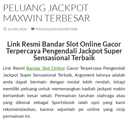
PELUANG JACKPOT
MAXWIN TERBESAR
16 MEI 2026
TINGGALKAN KOMENTAR
Link Resmi Bandar Slot Online Gacor
Terpercaya Pengendali Jackpot Super
Sensasional Terbaik
Link Resmi
Bandar Slot Online
Gacor Terpercaya Pengendali
Jackpot Super Sensasional Terbaik, Argument lainnya adalah
anda dapat bermain dengan modal lebih rendah, tetapi
memiliki peluang untuk memenangkan hadiah jackpot makin
bertambah besar sekali. Permainan taruhan olahraga atau
yang dikenal sebagai Sportsbook ialah opsi yang kami
rekomendasikan, karena sejumlah pe online yang cicip
permainan ini.