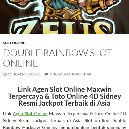
SLOT ONLINE
DOUBLE RAINBOW SLOT
ONLINE
11 NOVEMBER 2025
TINGGALKAN KOMENTAR
Link Agen Slot Online Maxwin
Terpercaya & Toto Online 4D Sidney
Resmi Jackpot Terbaik di Asia
Link
Agen Slot Online
Maxwin Terpercaya & Toto Online 4D
Sidney Resmi Jackpot Terbaik di Asia, Slot on line Double
Rainbow Hacksaw Gaming menumbuhkan bentuk gameplay