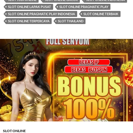
SLOT ONLINE LAPAK PUSAT
SLOT ONLINE PRAGMATIC PLAY
SLOT ONLINE PRAGMATIC PLAY INDONESIA
SLOT ONLINE TERBAIK
SLOT ONLINE TERPERCAYA
SLOT THAILAND
SLOT ONLINE