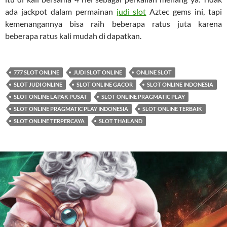
ada jackpot dalam permainan
judi slot
Aztec gems ini, tapi
kemenangannya bisa raih beberapa ratus juta karena
beberapa ratus kali mudah di dapatkan.
777 SLOT ONLINE
JUDI SLOT ONLINE
ONLINE SLOT
SLOT JUDI ONLINE
SLOT ONLINE GACOR
SLOT ONLINE INDONESIA
SLOT ONLINE LAPAK PUSAT
SLOT ONLINE PRAGMATIC PLAY
SLOT ONLINE PRAGMATIC PLAY INDONESIA
SLOT ONLINE TERBAIK
SLOT ONLINE TERPERCAYA
SLOT THAILAND