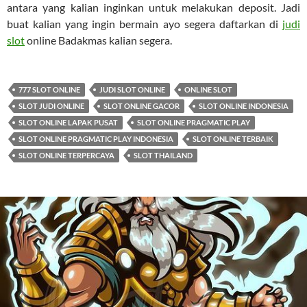
antara yang kalian inginkan untuk melakukan deposit. Jadi
buat kalian yang ingin bermain ayo segera daftarkan di
judi
slot
online Badakmas kalian segera.
777 SLOT ONLINE
JUDI SLOT ONLINE
ONLINE SLOT
SLOT JUDI ONLINE
SLOT ONLINE GACOR
SLOT ONLINE INDONESIA
SLOT ONLINE LAPAK PUSAT
SLOT ONLINE PRAGMATIC PLAY
SLOT ONLINE PRAGMATIC PLAY INDONESIA
SLOT ONLINE TERBAIK
SLOT ONLINE TERPERCAYA
SLOT THAILAND