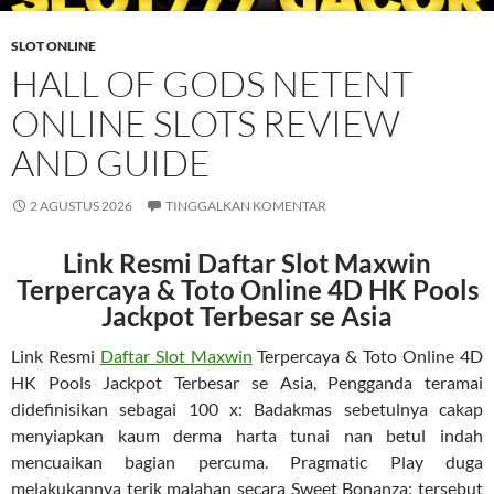
SLOT ONLINE
HALL OF GODS NETENT
ONLINE SLOTS REVIEW
AND GUIDE
2 AGUSTUS 2026
TINGGALKAN KOMENTAR
Link Resmi Daftar Slot Maxwin
Terpercaya & Toto Online 4D HK Pools
Jackpot Terbesar se Asia
Link Resmi
Daftar Slot Maxwin
Terpercaya & Toto Online 4D
HK Pools Jackpot Terbesar se Asia, Pengganda teramai
didefinisikan sebagai 100 x: Badakmas sebetulnya cakap
menyiapkan kaum derma harta tunai nan betul indah
mencuaikan bagian percuma. Pragmatic Play duga
melakukannya terik malahan secara Sweet Bonanza: tersebut