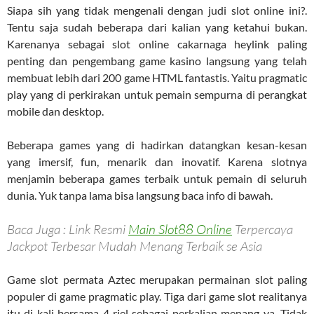
Siapa sih yang tidak mengenali dengan judi slot online ini?.
Tentu saja sudah beberapa dari kalian yang ketahui bukan.
Karenanya sebagai slot online cakarnaga heylink paling
penting dan pengembang game kasino langsung yang telah
membuat lebih dari 200 game HTML fantastis. Yaitu pragmatic
play yang di perkirakan untuk pemain sempurna di perangkat
mobile dan desktop.
Beberapa games yang di hadirkan datangkan kesan-kesan
yang imersif, fun, menarik dan inovatif. Karena slotnya
menjamin beberapa games terbaik untuk pemain di seluruh
dunia. Yuk tanpa lama bisa langsung baca info di bawah.
Baca Juga : Link Resmi
Main Slot88 Online
Terpercaya
Jackpot Terbesar Mudah Menang Terbaik se Asia
Game slot permata Aztec merupakan permainan slot paling
populer di game pragmatic play. Tiga dari game slot realitanya
itu di kali bersama 4 riel sebagai perkalian menang ya. Tidak