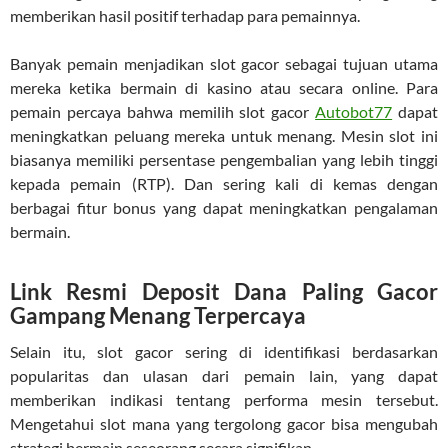
memberikan hasil positif terhadap para pemainnya.
Banyak pemain menjadikan slot gacor sebagai tujuan utama
mereka ketika bermain di kasino atau secara online. Para
pemain percaya bahwa memilih slot gacor
Autobot77
dapat
meningkatkan peluang mereka untuk menang. Mesin slot ini
biasanya memiliki persentase pengembalian yang lebih tinggi
kepada pemain (RTP). Dan sering kali di kemas dengan
berbagai fitur bonus yang dapat meningkatkan pengalaman
bermain.
Link Resmi Deposit Dana Paling Gacor
Gampang Menang Terpercaya
Selain itu, slot gacor sering di identifikasi berdasarkan
popularitas dan ulasan dari pemain lain, yang dapat
memberikan indikasi tentang performa mesin tersebut.
Mengetahui slot mana yang tergolong gacor bisa mengubah
strategi bermain seseorang secara signifikan.