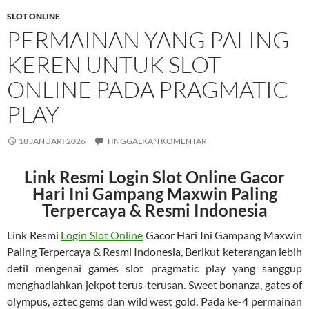
SLOT ONLINE
PERMAINAN YANG PALING
KEREN UNTUK SLOT
ONLINE PADA PRAGMATIC
PLAY
18 JANUARI 2026
TINGGALKAN KOMENTAR
Link Resmi Login Slot Online Gacor
Hari Ini Gampang Maxwin Paling
Terpercaya & Resmi Indonesia
Link Resmi
Login Slot Online
Gacor Hari Ini Gampang Maxwin
Paling Terpercaya & Resmi Indonesia, Berikut keterangan lebih
detil mengenai games slot pragmatic play yang sanggup
menghadiahkan jekpot terus-terusan. Sweet bonanza, gates of
olympus, aztec gems dan wild west gold. Pada ke-4 permainan