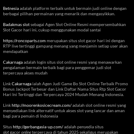
Betnesia
adalah platform terbaik untuk bermain judi online dengan
berbagai pilihan permainan yang menarik dan mengasyikkan.
Badakmas slot
sebagai Agen Slot Online Resmi mempersembahkan
Slot Gacor hari ini, cukup menggunakan modal santai
https://roncoparts.com
merupakan situs slot gacor hari ini dengan
RTP live tertinggi gampang menang yang menjamin setiap user akan
mendapatkan
Cakarnaga
adalah login situs slot online resmi yang menawarkan
pengalaman bermain terbaik bagi para penggemar judi slot
terpercaya akses mudah
Link
Cakarnaga
ialah Agen Judi Game Bo Slot Online Terbaik Promo
Bonus Jackpot Terbesar dan Link Daftar Nama Situs Rtp Slot Gacor
Hari Ini Tertinggi dan Terpercaya 2024 Mudah Menang Indonesia.
Link
http://moorenkosicecream.com/
adalah slot online resmi yang
menyediakan link alternatif untuk akses slot yang lancar dan aman
bagi para pemain di Indonesia
Situs
http://gerbangasia-up.com/
adalah penyedia situs
slot
gacor
online
terpercaya di tahun 2025 sekaligus merupakan