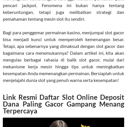
pencari jackpot. Fenomena ini bukan hanya tentang
keberuntungan, tetapi juga melibatkan strategi dan
pemahaman tentang mesin slot itu sendiri.
Bagi para penggemar permainan kasino, menjumpai slot gacor
bisa menjadi kunci untuk memperoleh kemenangan besar.
Tetapi, apa sebenarnya yang dimaksud dengan slot gacor dan
bagaimana cara menemukannya? Dalam artikel ini, kita akan
mengulas berbagai rahasia di balik slot gacor, mulai dari
mekanisme kerja mesin hingga tips untuk meningkatkan
kesempatan Anda memenangkan permainan. Bersiaplah untuk
menjelajahi dunia slot yang penuh warna serta kesempatan!
Link Resmi Daftar Slot Online Deposit
Dana Paling Gacor Gampang Menang
Terpercaya