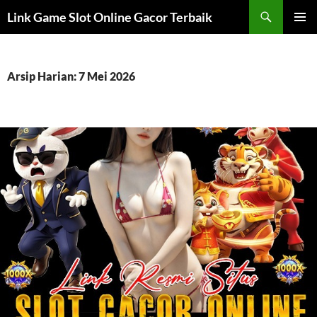
Langsung
Cari
Link Game Slot Online Gacor Terbaik
ke
MENU
isi
UTAMA
Arsip Harian: 7 Mei 2026