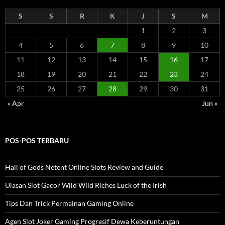
n
t
S
S
R
K
J
S
M
u
k
1
2
3
:
4
5
6
7
8
9
10
11
12
13
14
15
16
17
18
19
20
21
22
23
24
25
26
27
28
29
30
31
« Apr
Jun »
POS-POS TERBARU
Hall of Gods Netent Online Slots Review and Guide
Ulasan Slot Gacor Wild Wild Riches Luck of the Irish
Tips Dan Trick Permainan Gaming Online
Agen Slot Joker Gaming Progresif Dewa Keberuntungan