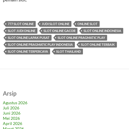
777 SLOT ONLINE
JUDI SLOT ONLINE
ONLINE SLOT
SLOT JUDI ONLINE
SLOT ONLINE GACOR
SLOT ONLINE INDONESIA
SLOT ONLINE LAPAK PUSAT
SLOT ONLINE PRAGMATIC PLAY
SLOT ONLINE PRAGMATIC PLAY INDONESIA
SLOT ONLINE TERBAIK
SLOT ONLINE TERPERCAYA
SLOT THAILAND
Arsip
Agustus 2026
Juli 2026
Juni 2026
Mei 2026
April 2026
Maret 2026