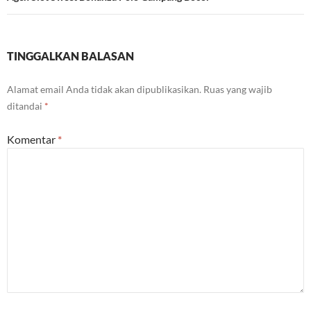
TINGGALKAN BALASAN
Alamat email Anda tidak akan dipublikasikan.
Ruas yang wajib
ditandai
*
Komentar
*