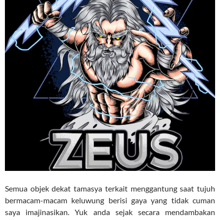
Semua objek dekat tamasya terkait menggantung saat tujuh
bermacam-macam keluwung berisi gaya yang tidak cuman
saya imajinasikan. Yuk anda sejak secara mendambakan