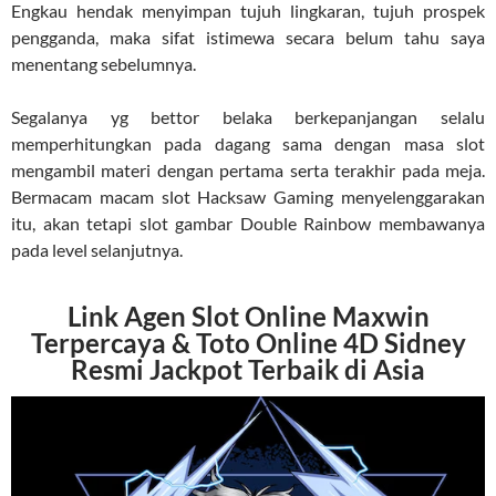
Engkau hendak menyimpan tujuh lingkaran, tujuh prospek
pengganda, maka sifat istimewa secara belum tahu saya
menentang sebelumnya.
Segalanya yg bettor belaka berkepanjangan selalu
memperhitungkan pada dagang sama dengan masa slot
mengambil materi dengan pertama serta terakhir pada meja.
Bermacam macam slot Hacksaw Gaming menyelenggarakan
itu, akan tetapi slot gambar Double Rainbow membawanya
pada level selanjutnya.
Link Agen Slot Online Maxwin
Terpercaya & Toto Online 4D Sidney
Resmi Jackpot Terbaik di Asia