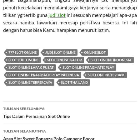
penuh kecelakaan mendalami gaya kerjanya serta menangkap
tilikan yg tertib guna
judi slot
ini sesudah mempelajari apa-apa
secara hamba tawarkan meresap peristiwa beserta. Ini lah
dengan harus bisa Kamu harapkan menurut lazim.
777 SLOT ONLINE
JUDI SLOT ONLINE
ONLINE SLOT
SLOT JUDI ONLINE
SLOT ONLINE GACOR
SLOT ONLINE INDONESIA
SLOT ONLINE LAPAK PUSAT
SLOT ONLINE PRAGMATIC PLAY
SLOT ONLINE PRAGMATIC PLAY INDONESIA
SLOT ONLINE TERBAIK
SLOT ONLINE TERPERCAYA
SLOT THAILAND
TULISAN SEBELUMNYA
Navigasi
Tips Dalam Permainan Slot Online
Tulisan
TULISAN SELANJUTNYA
Agen Slot Sweet Bonanza Polo Gampang Bocor