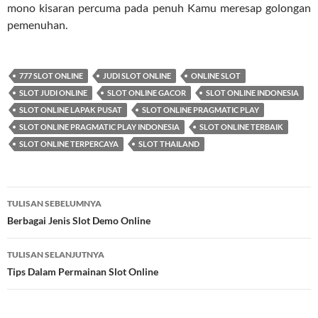
mono kisaran percuma pada penuh Kamu meresap golongan
pemenuhan.
777 SLOT ONLINE
JUDI SLOT ONLINE
ONLINE SLOT
SLOT JUDI ONLINE
SLOT ONLINE GACOR
SLOT ONLINE INDONESIA
SLOT ONLINE LAPAK PUSAT
SLOT ONLINE PRAGMATIC PLAY
SLOT ONLINE PRAGMATIC PLAY INDONESIA
SLOT ONLINE TERBAIK
SLOT ONLINE TERPERCAYA
SLOT THAILAND
TULISAN SEBELUMNYA
Navigasi
Berbagai Jenis Slot Demo Online
Tulisan
TULISAN SELANJUTNYA
Tips Dalam Permainan Slot Online