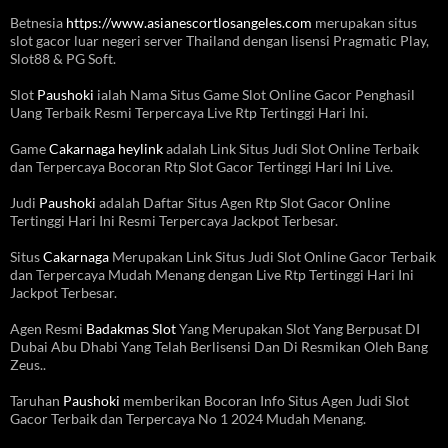
Betnesia
https://www.asianescortlosangeles.com
merupakan situs
slot gacor luar negeri server Thailand dengan lisensi Pragmatic Play,
Slot88 & PG Soft.
Slot
Paushoki
ialah Nama Situs Game Slot Online Gacor Penghasil
Uang Terbaik Resmi Terpercaya Live Rtp Tertinggi Hari Ini.
Game
Cakarnaga heylink
adalah Link Situs Judi Slot Online Terbaik
dan Terpercaya Bocoran Rtp Slot Gacor Tertinggi Hari Ini Live.
Judi
Paushoki
adalah Daftar Situs Agen Rtp Slot Gacor Online
Tertinggi Hari Ini Resmi Terpercaya Jackpot Terbesar.
Situs
Cakarnaga
Merupakan Link Situs Judi Slot Online Gacor Terbaik
dan Terpercaya Mudah Menang dengan Live Rtp Tertinggi Hari Ini
Jackpot Terbesar.
Agen Resmi
Badakmas Slot
Yang Merupakan Slot Yang Berpusat DI
Dubai Abu Dhabi Yang Telah Berlisensi Dan Di Resmikan Oleh Bang
Zeus..
Taruhan
Paushoki
memberikan Bocoran Info Situs Agen Judi Slot
Gacor Terbaik dan Terpercaya No 1 2024 Mudah Menang.