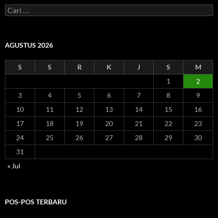
C
a
r
i
u
AGUSTUS 2026
n
t
S
S
R
K
J
S
M
u
k
1
2
:
3
4
5
6
7
8
9
10
11
12
13
14
15
16
17
18
19
20
21
22
23
24
25
26
27
28
29
30
31
« Jul
POS-POS TERBARU