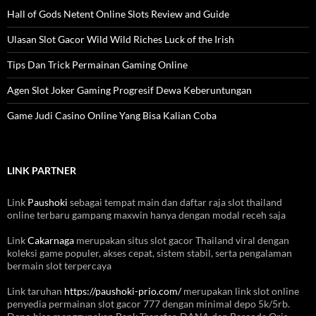
Hall of Gods Netent Online Slots Review and Guide
Ulasan Slot Gacor Wild Wild Riches Luck of the Irish
Tips Dan Trick Permainan Gaming Online
Agen Slot Joker Gaming Progresif Dewa Keberuntungan
Game Judi Casino Online Yang Bisa Kalian Coba
LINK PARTNER
Link
Paushoki
sebagai tempat main dan daftar raja slot thailand
online terbaru gampang maxwin hanya dengan modal receh saja
Link
Cakarnaga
merupakan situs slot gacor Thailand viral dengan
koleksi game populer, akses cepat, sistem stabil, serta pengalaman
bermain slot terpercaya
Link taruhan
https://paushoki-prio.com/
merupakan link slot online
penyedia permainan slot gacor 777 dengan minimal depo 5k/5rb.