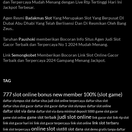
dan Terpercaya Mudah Menang dengan Live Rtp Tertinggi Hari Ini
Jackpot Terbesar.
Agen Resmi
Badakmas Slot
Yang Merupakan Slot Yang Berpusat DI
Dubai Abu Dhabi Yang Telah Berlisensi Dan Di Resmikan Oleh Bang
Zeus..
Taruhan
Paushoki
memberikan Bocoran Info Situs Agen Judi Slot
Gacor Terbaik dan Terpercaya No 1 2024 Mudah Menang.
Link
Semongkobet
Memberikan Bocoran Link Slot Online Gacor
Terbaik dan Terpercaya 2024 Gampang Menang Jackpot.
TAG
777 slot online
bonus new member 100% (slot game)
daftar olympus slot
daftar situs judi slot online terpercaya
daftar situs slot
daftar situs slot gacor
daftar slot gacor
daftar slot olympus
daftar slot online
daftar slot via dana
daftar slot via dana minimal deposit 5000
game slot gacor
judi slot online
game slot terbaik
game slot online
link gacor slot
link rtp slot
link slot terbaru
link slot gacor hari ini
link slot gacor terpercaya
link slot online
online slot
slot88
slot dana
link slot terpercaya
slot demo gratis tanpa daftar