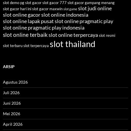
slot demo pg
slot gacor
slot gacor 777
slot gacor gampang menang
slot judi online
slot gacor hari ini
slot gacor maxwin
slot game
slot online gacor
slot online indonesia
slot online lapak pusat
slot online pragmatic play
slot online pragmatic play indonesia
slot online terbaik
slot online terpercaya
slot resmi
slot thailand
slot terbaru
slot terpercaya
ARSIP
Agustus 2026
Juli 2026
Juni 2026
Mei 2026
April 2026