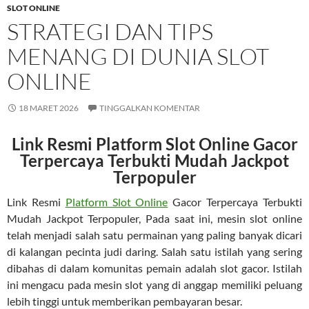
SLOT ONLINE
STRATEGI DAN TIPS
MENANG DI DUNIA SLOT
ONLINE
18 MARET 2026
TINGGALKAN KOMENTAR
Link Resmi Platform Slot Online Gacor
Terpercaya Terbukti Mudah Jackpot
Terpopuler
Link Resmi
Platform Slot Online
Gacor Terpercaya Terbukti
Mudah Jackpot Terpopuler, Pada saat ini, mesin slot online
telah menjadi salah satu permainan yang paling banyak dicari
di kalangan pecinta judi daring. Salah satu istilah yang sering
dibahas di dalam komunitas pemain adalah slot gacor. Istilah
ini mengacu pada mesin slot yang di anggap memiliki peluang
lebih tinggi untuk memberikan pembayaran besar.