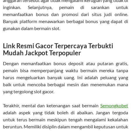
anggaran tersebut agar tidak mengalami kerugian yang tidak di
inginkan. Selanjutnya, pemain di sarankan untuk
memanfaatkan bonus dan promosi dari situs judi online.
Banyak platform menawarkan berbagai bonus yang dapat di
gunakan dalam bermain slot.
Link Resmi Gacor Terpercaya Terbukti
Mudah Jackpot Terpopuler
Dengan memanfaatkan bonus deposit atau putaran gratis,
pemain bisa memperpanjang waktu bermain mereka tanpa
harus mengeluarkan banyak uang. Ini adalah peluang yang
baik untuk mencoba berbagai mesin dan menemukan mana
yang tergolong slot gacor.
Terakhir, mental dan ketenangan saat bermain
Semongkobet
adalah aspek yang tidak boleh di abaikan. Jangan tergoda
untuk terus bermain meskipun tengah mengalami kekalahan
beruntun. Memiliki disiplin dalam mengambil keputusan untuk