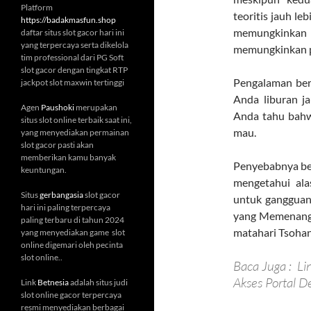
Platform
teoritis jauh le
https://badakmasfun.shop
memungkinkan p
daftar situs slot gacor hari ini
yang terpercaya serta dikelola
memungkinkan pe
tim professional dari PG Soft
slot gacor dengan tingkat RTP
Pengalaman ber
jackpot slot maxwin tertinggi
Anda liburan ja
Agen
Paushoki
merupakan
Anda tahu bahw
situs slot online terbaik saat ini,
mau.
yang menyediakan permainan
slot gacor pasti akan
memberikan kamu banyak
Penyebabnya ber
keuntungan.
mengetahui alas
Situs
gerbangasia
slot gacor
untuk gangguan
hari ini paling terpercaya
yang Memenangk
paling terbaru di tahun 2024
matahari Tsohan
yang menyediakan game slot
online digemari oleh pecinta
slot online..
Baca Juga : L
Akses Portal 
Link
Betnesia
adalah situs judi
slot online gacor terpercaya
resmi menyediakan berbagai