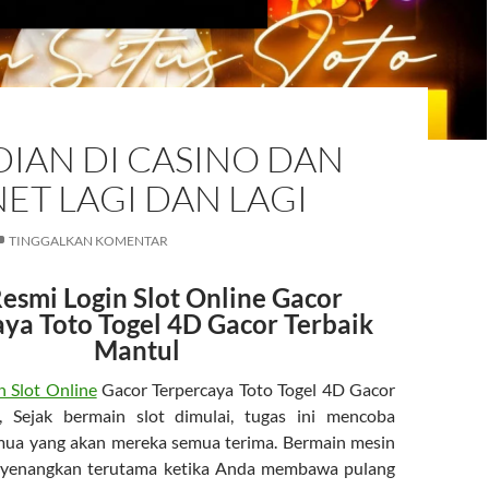
IAN DI CASINO DAN
ET LAGI DAN LAGI
TINGGALKAN KOMENTAR
Resmi Login Slot Online Gacor
ya Toto Togel 4D Gacor Terbaik
Mantul
n Slot Online
Gacor Terpercaya Toto Togel 4D Gacor
, Sejak bermain slot dimulai, tugas ini mencoba
mua yang akan mereka semua terima. Bermain mesin
nyenangkan terutama ketika Anda membawa pulang