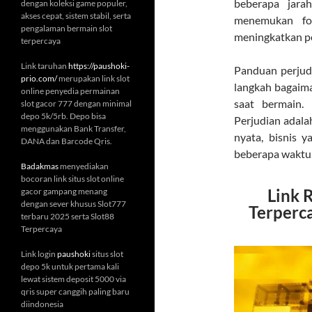
beberapa jara
dengan koleksi game populer,
akses cepat, sistem stabil, serta
menemukan fo
pengalaman bermain slot
meningkatkan p
terpercaya
Link taruhan
https://paushoki-
Panduan perjud
prio.com/
merupakan link slot
langkah bagaim
online penyedia permainan
saat bermain.
slot gacor 777 dengan minimal
depo 5k/5rb. Depo bisa
Perjudian adala
menggunakan Bank Transfer,
nyata, bisnis 
DANA dan Barcode Qris.
beberapa waktu
Badakmas
menyediakan
bocoran link situs slot online
Link 
gacor gampang menang
dengan sever khusus Slot777
Terperca
terbaru 2025 serta Slot88
Terpercaya
Link login
paushoki
situs slot
depo 5k untuk pertama kali
lewat sistem deposit 5000 via
qris super canggih paling baru
diindonesia