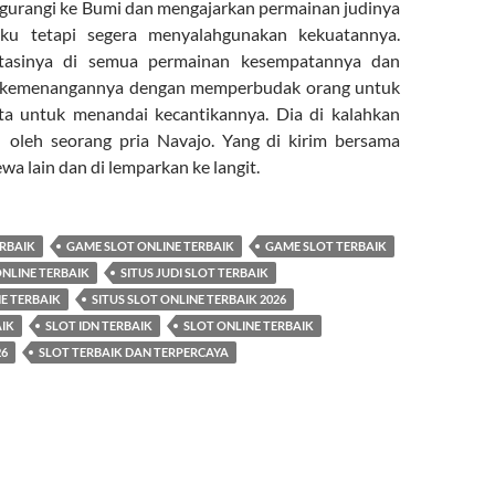
engurangi ke Bumi dan mengajarkan permainan judinya
uku tetapi segera menyalahgunakan kekuatannya.
asinya di semua permainan kesempatannya dan
kemenangannya dengan memperbudak orang untuk
 untuk menandai kecantikannya. Dia di kalahkan
oleh seorang pria Navajo. Yang di kirim bersama
a lain dan di lemparkan ke langit.
ERBAIK
GAME SLOT ONLINE TERBAIK
GAME SLOT TERBAIK
ONLINE TERBAIK
SITUS JUDI SLOT TERBAIK
NE TERBAIK
SITUS SLOT ONLINE TERBAIK 2026
AIK
SLOT IDN TERBAIK
SLOT ONLINE TERBAIK
26
SLOT TERBAIK DAN TERPERCAYA