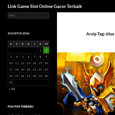
Cari
Link Game Slot Online Gacor Terbaik
C
Langsung
a
ke
r
isi
i
u
AGUSTUS 2026
Arsip Tag: situs
n
t
S
S
R
K
J
S
M
u
1
2
k
:
3
4
5
6
7
8
9
10
11
12
13
14
15
16
17
18
19
20
21
22
23
24
25
26
27
28
29
30
31
« Jul
POS-POS TERBARU